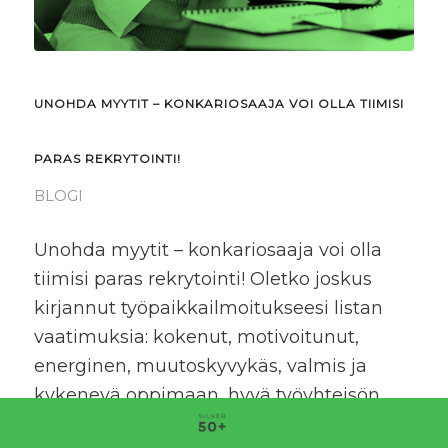
UNOHDA MYYTIT – KONKARIOSAAJA VOI OLLA TIIMISI
PARAS REKRYTOINTI!
BLOGI
Unohda myytit – konkariosaaja voi olla
tiimisi paras rekrytointi! Oletko joskus
kirjannut työpaikkailmoitukseesi listan
vaatimuksia: kokenut, motivoitunut,
energinen, muutoskyvykäs, valmis ja
kykenevä oppimaan, hyvä työyhteisön
jäsen? Hakijoita,…