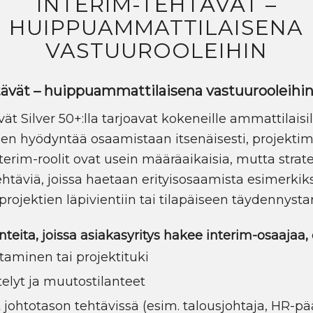
INTERIM-TEHTÄVÄT –
HUIPPUAMMATTILAISENA
VASTUUROOLEIHIN
tävät – huippuammattilaisena vastuurooleihi
ät Silver 50+:lla tarjoavat kokeneille ammattilaisil
n hyödyntää osaamistaan itsenäisesti, projektima
nterim-roolit ovat usein määräaikaisia, mutta strate
ehtäviä, joissa haetaan erityisosaamista esimerki
projektien läpivientiin tai tilapäiseen täydennyst
lanteita, joissa asiakasyritys hakee interim-osaajaa, 
taminen tai projektituki
stelyt ja muutostilanteet
 johtotason tehtävissä (esim. talousjohtaja, HR-pää