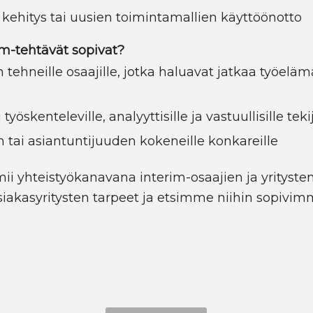
 kehitys tai uusien toimintamallien käyttöönotto
im-tehtävät sopivat?
 tehneille osaajille, jotka haluavat jatkaa työelä
 työskenteleville, analyyttisille ja vastuullisille tekij
 tai asiantuntijuuden kokeneille konkareille
mii yhteistyökanavana interim-osaajien ja yritysten
akasyritysten tarpeet ja etsimme niihin sopivim