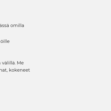
mässä omilla
öille
 välillä. Me
mat, kokeneet