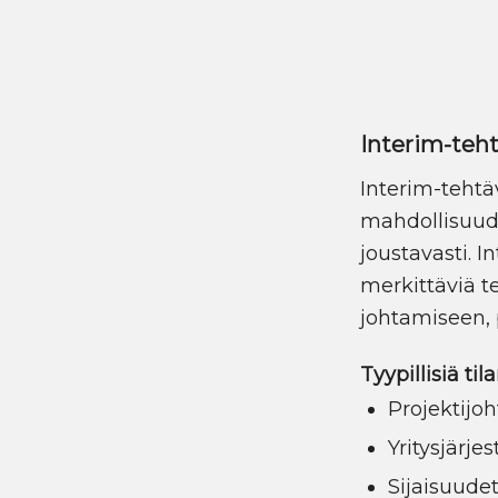
Interim-teh
Interim-tehtäv
mahdollisuude
joustavasti. I
merkittäviä t
johtamiseen, 
Tyypillisiä ti
Projektijoh
Yritysjärje
Sijaisuudet