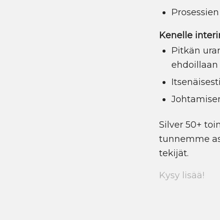
Prosessien
Kenelle inter
Pitkän uran
ehdoillaan
Itsenäisesti
Johtamisen
Silver 50+ toi
tunnemme asi
tekijät.
Kysy lisää!