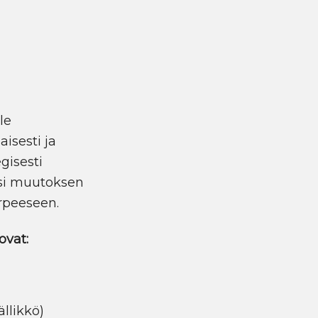
n
le
isesti ja
gisesti
ksi muutoksen
arpeeseen.
ovat:
llikkö)