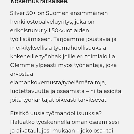
Kokemus ratkaisee.
Silver 50+ on Suomen ensimmäinen
henkilöstöpalveluyritys, joka on
erikoistunut yli 50-vuotiaiden
työllistämiseen. Tarjoamme joustavia ja
merkityksellisiä työmahdollisuuksia
kokeneille työnhakijoille eri toimialoilla.
Olemme ylpeästi myös työnantaja, joka
arvostaa
elämänkokemusta/työelämätaitoja,
luotettavuutta ja osaamista – niitä asioita,
joita työnantajat oikeasti tarvitsevat.
Etsitkö uusia työmahdollisuuksia?
Haluatko työskennellä oman osaamisesi
ja aikataulujesi mukaan – joko osa- tai