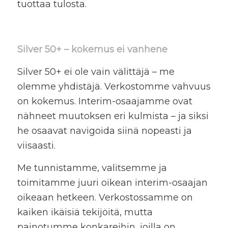
tuottaa tulosta.
Silver 50+ – kokemus ei vanhene
Silver 50+ ei ole vain välittäjä – me
olemme yhdistäjä. Verkostomme vahvuus
on kokemus. Interim-osaajamme ovat
nähneet muutoksen eri kulmista – ja siksi
he osaavat navigoida siinä nopeasti ja
viisaasti.
Me tunnistamme, valitsemme ja
toimitamme juuri oikean interim-osaajan
oikeaan hetkeen. Verkostossamme on
kaiken ikäisiä tekijöitä, mutta
painotumme konkareihin, joilla on