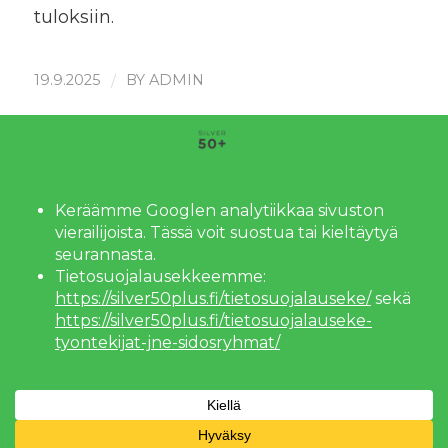
tuloksiin.
/
19.9.2025
BY
ADMIN
Jaa tämä artikkeli!
© Copyright - SILVER50+, sivusto ja konsepti:
PIKKU APURI
|
Tietosuojalauseke
|
Tietosuojalauseke (työntekijät ja asiakkaat)