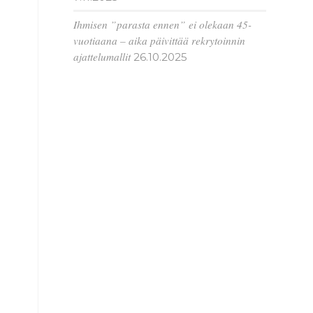
Ihmisen ”parasta ennen” ei olekaan 45-
vuotiaana – aika päivittää rekrytoinnin
ajattelumallit
26.10.2025