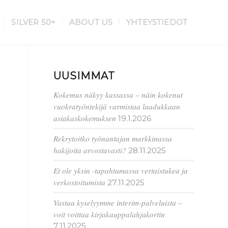
SILVER 50+
ABOUT US
YHTEYSTIEDOT
UUSIMMAT
Kokemus näkyy kassassa – näin kokenut
vuokratyöntekijä varmistaa laadukkaan
asiakaskokemuksen
19.1.2026
Rekrytoitko työnantajan markkinassa
hakijoita arvostavasti?
28.11.2025
Et ole yksin -tapahtumassa vertaistukea ja
verkostoitumista
27.11.2025
Vastaa kyselyymme interim-palveluista –
voit voittaa kirjakauppalahjakortin
7.11.2025