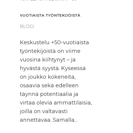
VUOTIAISTA TYÖNTEKIJÖISTÄ
BLOGI
Keskustelu +50-vuotiaista
työntekijöistä on viime
vuosina kiihtynyt – ja
hyvästä syystä. Kyseessä
on joukko kokeneita,
osaavia sekä edelleen
täynnä potentiaalia ja
virtaa olevia ammattilaisia,
joilla on valtavasti
annettavaa. Samalla…