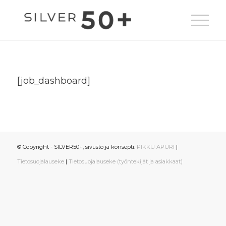
[job_dashboard]
© Copyright - SILVER50+, sivusto ja konsepti:
PIKKU APURI
|
Tietosuojalauseke
|
Tietosuojalauseke (työntekijät ja asiakkaat)